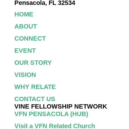
Pensacola, FL 32534
HOME
ABOUT
CONNECT
EVENT
OUR STORY
VISION
WHY RELATE
CONTACT US
VINE FELLOWSHIP NETWORK
VFN PENSACOLA (HUB)
Visit a VFN Related Church