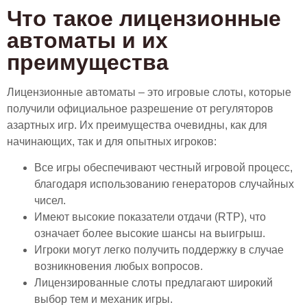
Что такое лицензионные
автоматы и их
преимущества
Лицензионные автоматы – это игровые слоты, которые
получили официальное разрешение от регуляторов
азартных игр. Их преимущества очевидны, как для
начинающих, так и для опытных игроков:
Все игры обеспечивают честный игровой процесс,
благодаря использованию генераторов случайных
чисел.
Имеют высокие показатели отдачи (RTP), что
означает более высокие шансы на выигрыш.
Игроки могут легко получить поддержку в случае
возникновения любых вопросов.
Лицензированные слоты предлагают широкий
выбор тем и механик игры.