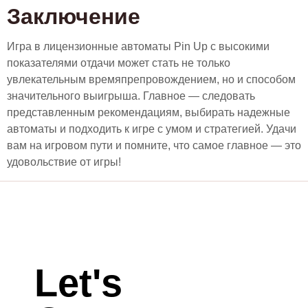
Заключение
Игра в лицензионные автоматы Pin Up с высокими
показателями отдачи может стать не только
увлекательным времяпрепровождением, но и способом
значительного выигрыша. Главное — следовать
представленным рекомендациям, выбирать надежные
автоматы и подходить к игре с умом и стратегией. Удачи
вам на игровом пути и помните, что самое главное — это
удовольствие от игры!
Let's