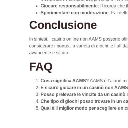
Giocare responsabilmente:
Ricorda che il
Sperimentare con moderazione:
Fai dell
Conclusione
In sintesi, i casinò online non AAMS possono offri
considerare i bonus, la varietà di giochi, e l’aff
avvincente e sicura.
FAQ
Cosa significa AAMS?
AAMS è l’acronimo d
È sicuro giocare in un casinò non AAM
Posso prelevare le vincite da un casin
Che tipo di giochi posso trovare in un 
Qual è il miglior modo per scegliere u