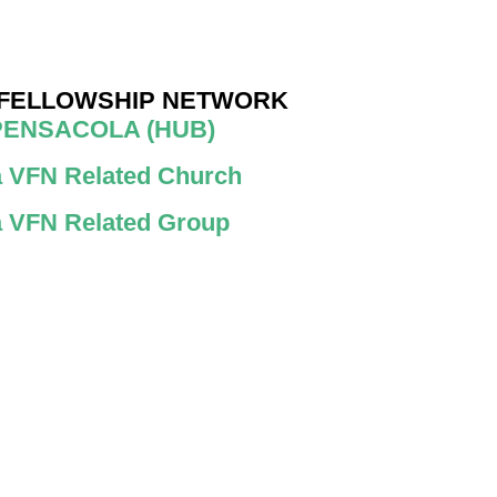
 FELLOWSHIP NETWORK
PENSACOLA (HUB)
 a VFN Related Church
 a VFN Related Group