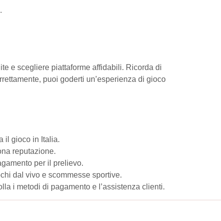
.
e e scegliere piattaforme affidabili. Ricorda di
correttamente, puoi goderti un’esperienza di gioco
 gioco in Italia.
uona reputazione.
agamento per il prelievo.
iochi dal vivo e scommesse sportive.
olla i metodi di pagamento e l’assistenza clienti.