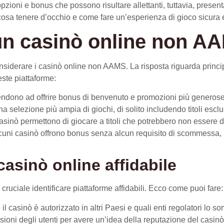
oni e bonus che possono risultare allettanti, tuttavia, presenta
osa tenere d’occhio e come fare un’esperienza di gioco sicura e
un casinò online non A
siderare i casinò online non AAMS. La risposta riguarda principa
este piattaforme:
dono ad offrire bonus di benvenuto e promozioni più generose 
a selezione più ampia di giochi, di solito includendo titoli esclu
sinò permettono di giocare a titoli che potrebbero non essere dis
uni casinò offrono bonus senza alcun requisito di scommessa, il 
asinò online affidabile
uciale identificare piattaforme affidabili. Ecco come puoi fare:
il casinò è autorizzato in altri Paesi e quali enti regolatori lo so
oni degli utenti per avere un’idea della reputazione del casinò