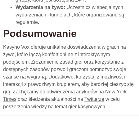
Wydarzenia na żywo:
Uczestnicz w specjalnych
wydarzeniach i turniejach, które organizowane są
regularnie.
Podsumowanie
Kasyno Vox oferuje unikalne doświadczenia w grach na
żywo, które łączą komfort online z interaktywnym
podejściem. Zrozumienie zasad gier oraz korzystanie z
dostępnych zasobów pozwoli graczom pomnożyć swoje
szanse na wygraną. Dodatkowo, korzystaj z możliwości
interakcji z prawdziwym krupierem, aby bardziej cieszyć się
grą. Zachęcamy do odwiedzenia artykułów na
New York
Times
oraz śledzenia aktualności na
Twitterze
w celu
poszerzenia wiedzy na temat gier kasynowych.