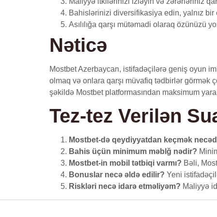
Maliyyə itkilərinizi izləyin və zərərləriniz q
Bahislərinizi diversifikasiya edin, yalnız 
Asılılığa qarşı mütəmadi olaraq özünüzü yo
Nəticə
Mostbet Azerbaycan, istifadəçilərə geniş oyun im
olmaq və onlara qarşı müvafiq tədbirlər görmək çox 
şəkildə Mostbet platformasından maksimum yar
Tez-tez Verilən Su
Mostbet-də qeydiyyatdan keçmək necəd
Bahis üçün minimum məblğ nədir?
Minim
Mostbet-in mobil tətbiqi varmı?
Bəli, Most
Bonuslar necə əldə edilir?
Yeni istifadəçi
Riskləri necə idarə etməliyəm?
Maliyyə id