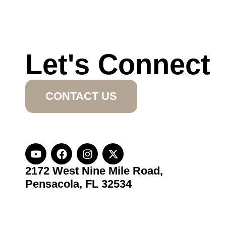
Let's Connect
CONTACT US
2172 West Nine Mile Road,
Pensacola, FL 32534