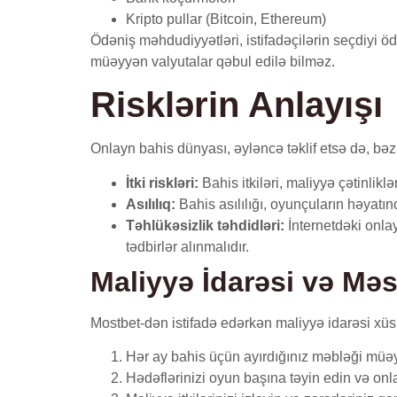
Kripto pullar (Bitcoin, Ethereum)
Ödəniş məhdudiyyətləri, istifadəçilərin seçdiyi ö
müəyyən valyutalar qəbul edilə bilməz.
Risklərin Anlayışı
Onlayn bahis dünyası, əyləncə təklif etsə də, bəzi
İtki riskləri:
Bahis itkiləri, maliyyə çətinliklə
Asılılıq:
Bahis asılılığı, oyunçuların həyatın
Təhlükəsizlik təhdidləri:
İnternetdəki onlay
tədbirlər alınmalıdır.
Maliyyə İdarəsi və Məs
Mostbet-dən istifadə edərkən maliyyə idarəsi xüsu
Hər ay bahis üçün ayırdığınız məbləği müə
Hədəflərinizi oyun başına təyin edin və onl