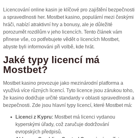
Licencování online kasin je klíčové pro zajištění bezpečnosti
a spravedlnosti her. Mostbet kasino, populární mezi českými
hráči, nabízí atraktivní hry a bonusy, ale je důležité
porozumět rozdílům v jeho licencích. Tento článek vám
přinese vše, co potřebujete vědět o licencích Mostbet,
abyste byli informováni při volbě, kde hrát.
Jaké typy licencí má
Mostbet?
Mostbet kasino provozuje jako mezinárodní platforma a
využívá více různých licencí. Tyto licence jsou zárukou toho,
že kasino dodržuje určité standardy v oblasti spravedlnosti a
bezpečnosti. Zde jsou hlavní typy licencí, které Mostbet má:
Licenci z Kypru:
Mostbet má licenci vydanou
kyperskými úřady, což zaručuje dodržování
evropských předpisů.