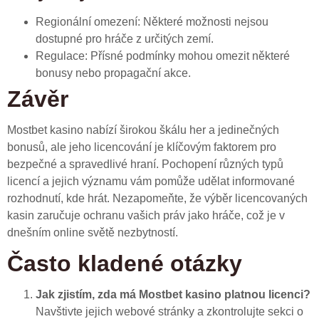
Regionální omezení: Některé možnosti nejsou
dostupné pro hráče z určitých zemí.
Regulace: Přísné podmínky mohou omezit některé
bonusy nebo propagační akce.
Závěr
Mostbet kasino nabízí širokou škálu her a jedinečných
bonusů, ale jeho licencování je klíčovým faktorem pro
bezpečné a spravedlivé hraní. Pochopení různých typů
licencí a jejich významu vám pomůže udělat informované
rozhodnutí, kde hrát. Nezapomeňte, že výběr licencovaných
kasin zaručuje ochranu vašich práv jako hráče, což je v
dnešním online světě nezbytností.
Často kladené otázky
Jak zjistím, zda má Mostbet kasino platnou licenci?
Navštivte jejich webové stránky a zkontrolujte sekci o