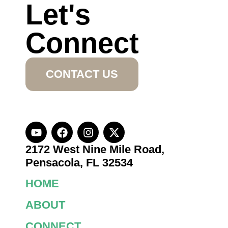
Let's
Connect
CONTACT US
2172 West Nine Mile Road,
Pensacola, FL 32534
HOME
ABOUT
CONNECT