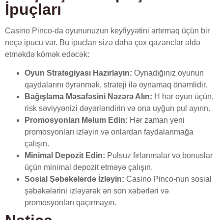
İpuçları
Casino Pinco-da oyununuzun keyfiyyətini artırmaq üçün bir
neçə ipucu var. Bu ipucları sizə daha çox qazanclar əldə
etməkdə kömək edəcək:
Oyun Strategiyası Hazırlayın:
Oynadığınız oyunun
qaydalarını öyrənmək, strateji ilə oynamaq önəmlidir.
Bağışlama Məsafəsini Nəzərə Alın:
H hər oyun üçün,
risk səviyyənizi dəyərləndirin və ona uyğun pul ayırın.
Promosyonları Məlum Edin:
Hər zaman yeni
promosyonları izləyin və onlardan faydalanmağa
çalışın.
Minimal Depozit Edin:
Pulsuz fırlanmalar və bonuslar
üçün minimal depozit etməyə çalışın.
Sosial Şəbəkələrdə İzləyin:
Casino Pinco-nun sosial
şəbəkələrini izləyərək ən son xəbərləri və
promosyonları qaçırmayın.