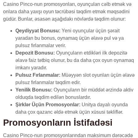
Casino Pinco-nun promosyonları, oyunçuları cəlb etmək və
onlara daha yaxşı oyun təcrübəsi təqdim etmək məqsədini
güdür. Bunlar, əsasən aşağıdakı növlərdə təqdim olunur:
Qeydiyyat Bonusu:
Yeni oyunçular üçün şərait
yaradan bu bonus, oynamaq üçün əlavə pul və ya
pulsuz fırlanmalar verir.
Depozit Bonusu:
Oyunçuların etdikləri ilk depozitə
əlavə faiz tətbiq olunur, bu da daha çox oyun oynamaq
imkanı yaradır.
Pulsuz Fırlanmalar:
Müəyyən slot oyunları üçün əlavə
pulsuz fırlanmalar təqdim edir.
Yenilik Bonusu:
Oyunçuların bir müddət ərzində aktiv
olduqda təqdim edilən bonuslardır.
Şirklər Üçün Promosyonlar:
Unitya dayalı oyunda
daha çox qazanc əldə etmək üçün xüsusi təkliflər.
Promosyonların İstifadəsi
Casino Pinco-nun promosyonlarından maksimum dərəcədə