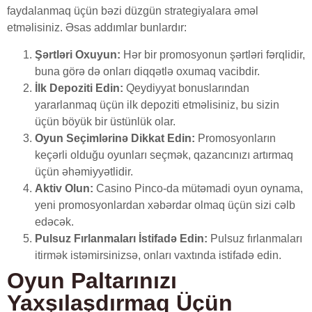
faydalanmaq üçün bəzi düzgün strategiyalara əməl
etməlisiniz. Əsas addımlar bunlardır:
Şərtləri Oxuyun:
Hər bir promosyonun şərtləri fərqlidir,
buna görə də onları diqqətlə oxumaq vacibdir.
İlk Depoziti Edin:
Qeydiyyat bonuslarından
yararlanmaq üçün ilk depoziti etməlisiniz, bu sizin
üçün böyük bir üstünlük olar.
Oyun Seçimlərinə Dikkat Edin:
Promosyonların
keçərli olduğu oyunları seçmək, qazancınızı artırmaq
üçün əhəmiyyətlidir.
Aktiv Olun:
Casino Pinco-da mütəmadi oyun oynama,
yeni promosyonlardan xəbərdar olmaq üçün sizi cəlb
edəcək.
Pulsuz Fırlanmaları İstifadə Edin:
Pulsuz fırlanmaları
itirmək istəmirsinizsə, onları vaxtında istifadə edin.
Oyun Paltarınızı
Yaxşılaşdırmaq Üçün