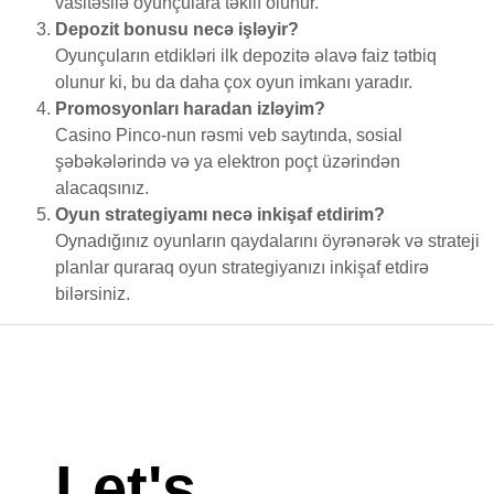
vasitəsilə oyunçulara təklif olunur.
Depozit bonusu necə işləyir?
Oyunçuların etdikləri ilk depozitə əlavə faiz tətbiq
olunur ki, bu da daha çox oyun imkanı yaradır.
Promosyonları haradan izləyim?
Casino Pinco-nun rəsmi veb saytında, sosial
şəbəkələrində və ya elektron poçt üzərindən
alacaqsınız.
Oyun strategiyamı necə inkişaf etdirim?
Oynadığınız oyunların qaydalarını öyrənərək və strateji
planlar quraraq oyun strategiyanızı inkişaf etdirə
bilərsiniz.
Let's