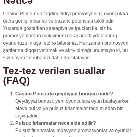
Nəticə
Casino Pinco-nun təqdim etdiyi promosyonlar, oyunçulara
daha geniş imkanlar və qazanc potensialı təklif edir.
Yuxarıda göstərilən strategiya və ipucları ilə, siz bu
promosyonlardan maksimum dərəcədə faydalanaraq
oyununuzu inkişaf etdirə bilərsiniz. Hər zaman promosyon
şərtlərinə diqqət yetirmək və aktiv olmağı unutmayın ki, bu
sizin oyun təcrübənizi daha da cilalayar.
Tez-tez verilən suallar
(FAQ)
Casino Pinco-də qeydiyyat bonusu nədir?
Qeydiyyat bonusi, yeni oyunçulara oyun başlayarkən
əlavə pul və ya pulsuz fırlanmalar təqdim edən bir
təşviqatdır.
Pulsuz fırlanmalar necə əldə edilir?
Pulsuz fırlanmalar, müəyyən promosyonlar və oyunlar