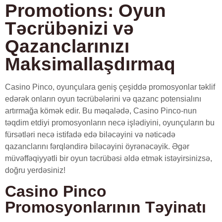
Promotions: Oyun
Təcrübənizi və
Qazanclarınızı
Maksimallaşdırmaq
Casino Pinco, oyunçulara geniş çeşiddə promosyonlar təklif
edərək onların oyun təcrübələrini və qazanc potensialını
artırmağa kömək edir. Bu məqalədə, Casino Pinco-nun
təqdim etdiyi promosyonların necə işlədiyini, oyunçuların bu
fürsətləri necə istifadə edə biləcəyini və nəticədə
qazanclarını fərqləndirə biləcəyini öyrənəcəyik. Əgər
müvəffəqiyyətli bir oyun təcrübəsi əldə etmək istəyirsinizsə,
doğru yerdəsiniz!
Casino Pinco
Promosyonlarının Təyinatı