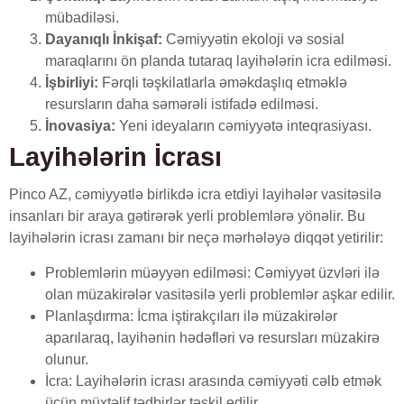
mübadiləsi.
Dayanıqlı İnkişaf:
Cəmiyyətin ekoloji və sosial
maraqlarını ön planda tutaraq layihələrin icra edilməsi.
İşbirliyi:
Fərqli təşkilatlarla əməkdaşlıq etməklə
resursların daha səmərəli istifadə edilməsi.
İnovasiya:
Yeni ideyaların cəmiyyətə inteqrasiyası.
Layihələrin İcrası
Pinco AZ, cəmiyyətlə birlikdə icra etdiyi layihələr vasitəsilə
insanları bir araya gətirərək yerli problemlərə yönəlir. Bu
layihələrin icrası zamanı bir neçə mərhələyə diqqət yetirilir:
Problemlərin müəyyən edilməsi: Cəmiyyət üzvləri ilə
olan müzakirələr vasitəsilə yerli problemlər aşkar edilir.
Planlaşdırma: İcma iştirakçıları ilə müzakirələr
aparılaraq, layihənin hədəfləri və resursları müzakirə
olunur.
İcra: Layihələrin icrası arasında cəmiyyəti cəlb etmək
üçün müxtəlif tədbirlər təşkil edilir.