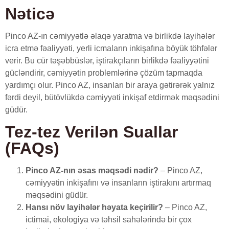
Nəticə
Pinco AZ-ın cəmiyyətlə əlaqə yaratma və birlikdə layihələr
icra etmə fəaliyyəti, yerli icmaların inkişafına böyük töhfələr
verir. Bu cür təşəbbüslər, iştirakçıların birlikdə fəaliyyətini
gücləndirir, cəmiyyətin problemlərinə çözüm tapmaqda
yardımçı olur. Pinco AZ, insanları bir araya gətirərək yalnız
fərdi deyil, bütövlükdə cəmiyyəti inkişaf etdirmək məqsədini
güdür.
Tez-tez Verilən Suallar
(FAQs)
Pinco AZ-nın əsas məqsədi nədir?
– Pinco AZ,
cəmiyyətin inkişafını və insanların iştirakını artırmaq
məqsədini güdür.
Hansı növ layihələr həyata keçirilir?
– Pinco AZ,
ictimai, ekologiya və təhsil sahələrində bir çox