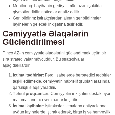
Monitorinq: Layihənin gedişatı müntəzəm şəkildə
qiymətləndirilir, nəticələr analiz edilir.
Geri bildirim: İştirakçılardan alınan geribildirimlər
layihələrin gələcək inkişafına təsir edir.
Cəmiyyətlə Əlaqələrin
Gücləndirilməsi
Pinco AZ-ın cəmiyyətlə əlaqələrini gücləndirmək üçün bir
sıra strategiyalar mövcuddur. Bu strategiyalar
aşağıdakılardır:
İctimai tədbirlər:
Fərqli sahələrdə bərpaedici tədbirlər
təşkil edilməklə, cəmiyyətin müxtəlif qrupları arasında
qarşılıqlı əlaqə yaradılır.
Təhsil proqramları:
Cəmiyyətin inkişafını dəstəkləyən
məlumatlandırıcı seminarlar keçirilir.
İctimai layihələr:
İştirakçılar, icmaların ehtiyaclarına
uyğun layihələrdə iştirak edərək, birgə iş və həmrəylik