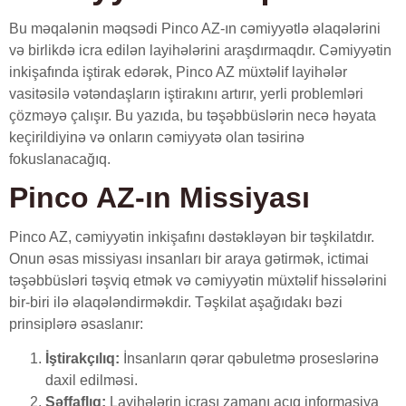
Bu məqalənin məqsədi Pinco AZ-ın cəmiyyətlə əlaqələrini
və birlikdə icra edilən layihələrini araşdırmaqdır. Cəmiyyətin
inkişafında iştirak edərək, Pinco AZ müxtəlif layihələr
vasitəsilə vətəndaşların iştirakını artırır, yerli problemləri
çözməyə çalışır. Bu yazıda, bu təşəbbüslərin necə həyata
keçirildiyinə və onların cəmiyyətə olan təsirinə
fokuslanacağıq.
Pinco AZ-ın Missiyası
Pinco AZ, cəmiyyətin inkişafını dəstəkləyən bir təşkilatdır.
Onun əsas missiyası insanları bir araya gətirmək, ictimai
təşəbbüsləri təşviq etmək və cəmiyyətin müxtəlif hissələrini
bir-biri ilə əlaqələndirməkdir. Təşkilat aşağıdakı bəzi
prinsiplərə əsaslanır:
İştirakçılıq:
İnsanların qərar qəbuletmə proseslərinə
daxil edilməsi.
Şəffaflıq:
Layihələrin icrası zamanı açıq informasiya