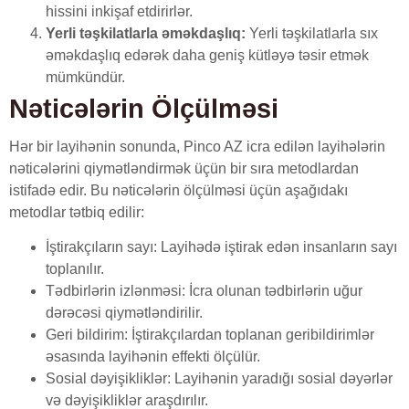
hissini inkişaf etdirirlər.
Yerli təşkilatlarla əməkdaşlıq:
Yerli təşkilatlarla sıx
əməkdaşlıq edərək daha geniş kütləyə təsir etmək
mümkündür.
Nəticələrin Ölçülməsi
Hər bir layihənin sonunda, Pinco AZ icra edilən layihələrin
nəticələrini qiymətləndirmək üçün bir sıra metodlardan
istifadə edir. Bu nəticələrin ölçülməsi üçün aşağıdakı
metodlar tətbiq edilir:
İştirakçıların sayı: Layihədə iştirak edən insanların sayı
toplanılır.
Tədbirlərin izlənməsi: İcra olunan tədbirlərin uğur
dərəcəsi qiymətləndirilir.
Geri bildirim: İştirakçılardan toplanan geribildirimlər
əsasında layihənin effekti ölçülür.
Sosial dəyişikliklər: Layihənin yaradığı sosial dəyərlər
və dəyişikliklər araşdırılır.