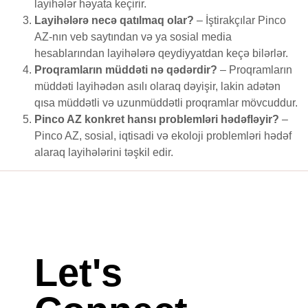
layihələr həyata keçirir.
Layihələrə necə qatılmaq olar?
– İştirakçılar Pinco
AZ-nın veb saytından və ya sosial media
hesablarından layihələrə qeydiyyatdan keçə bilərlər.
Proqramların müddəti nə qədərdir?
– Proqramların
müddəti layihədən asılı olaraq dəyişir, lakin adətən
qısa müddətli və uzunmüddətli proqramlar mövcuddur.
Pinco AZ konkret hansı problemləri hədəfləyir?
–
Pinco AZ, sosial, iqtisadi və ekoloji problemləri hədəf
alaraq layihələrini təşkil edir.
Let's