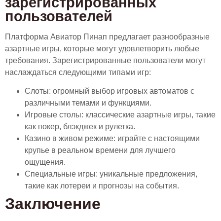
зарегистрированных
пользователей
Платформа Авиатор Пинап предлагает разнообразные
азартные игры, которые могут удовлетворить любые
требования. Зарегистрированные пользователи могут
наслаждаться следующими типами игр:
Слоты: огромный выбор игровых автоматов с
различными темами и функциями.
Игровые столы: классические азартные игры, такие
как покер, блэкджек и рулетка.
Казино в живом режиме: играйте с настоящими
крупье в реальном времени для лучшего
ощущения.
Специальные игры: уникальные предложения,
такие как лотереи и прогнозы на события.
Заключение