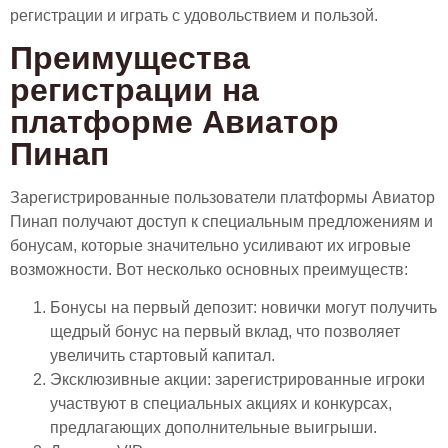
регистрации и играть с удовольствием и пользой.
Преимущества
регистрации на
платформе Авиатор
Пинап
Зарегистрированные пользователи платформы Авиатор
Пинап получают доступ к специальным предложениям и
бонусам, которые значительно усиливают их игровые
возможности. Вот несколько основных преимуществ:
Бонусы на первый депозит: новички могут получить
щедрый бонус на первый вклад, что позволяет
увеличить стартовый капитал.
Эксклюзивные акции: зарегистрированные игроки
участвуют в специальных акциях и конкурсах,
предлагающих дополнительные выигрыши.