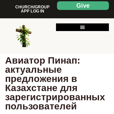
Give
CHURCH/GROUP
APP LOG IN
Авиатор Пинап:
актуальные
предложения в
Казахстане для
зарегистрированных
пользователей