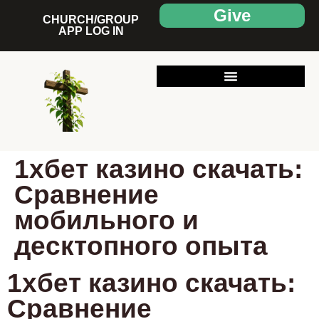
Give
CHURCH/GROUP
APP LOG IN
1хбет казино скачать:
Сравнение
мобильного и
десктопного опыта
1хбет казино скачать:
Сравнение