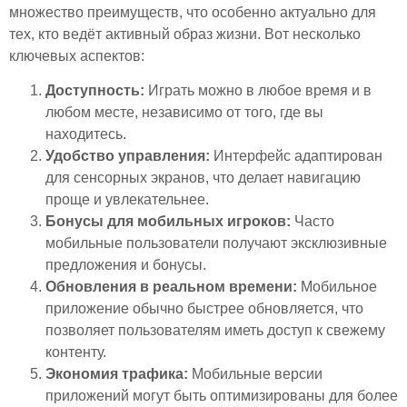
множество преимуществ, что особенно актуально для
тех, кто ведёт активный образ жизни. Вот несколько
ключевых аспектов:
Доступность:
Играть можно в любое время и в
любом месте, независимо от того, где вы
находитесь.
Удобство управления:
Интерфейс адаптирован
для сенсорных экранов, что делает навигацию
проще и увлекательнее.
Бонусы для мобильных игроков:
Часто
мобильные пользователи получают эксклюзивные
предложения и бонусы.
Обновления в реальном времени:
Мобильное
приложение обычно быстрее обновляется, что
позволяет пользователям иметь доступ к свежему
контенту.
Экономия трафика:
Мобильные версии
приложений могут быть оптимизированы для более