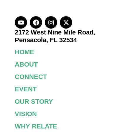
2172 West Nine Mile Road,
Pensacola, FL 32534
HOME
ABOUT
CONNECT
EVENT
OUR STORY
VISION
WHY RELATE