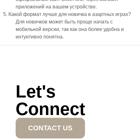
приложений на вашем устройстве.
5. Какой формат лучше для новичка в азартных играх?
Для новичков может быть проще начать с
мобильной версии, так как она более удобна и
интуитивно понятна.
Let's
Connect
CONTACT US